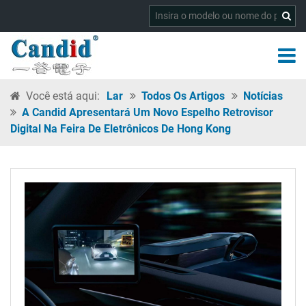
Você está aqui:
Lar
Todos Os Artigos
Notícias
A Candid Apresentará Um Novo Espelho Retrovisor
Digital Na Feira De Eletrônicos De Hong Kong