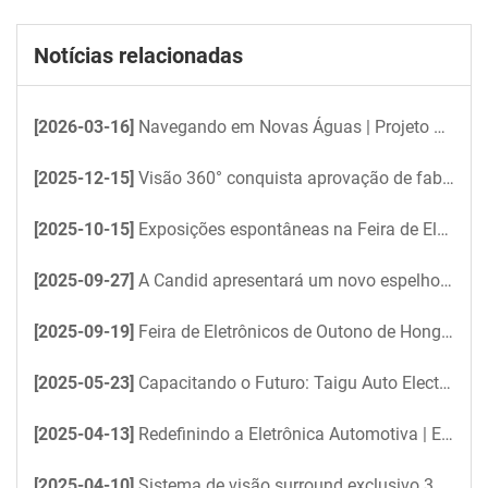
Notícias relacionadas
[2026-03-16]
Navegando em Novas Águas | Projeto de Visão 360° da Taigu Electronics para Iate Não Tripulado
[2025-12-15]
Visão 360° conquista aprovação de fabricante de equipamentos originais (OEM); Candid garante encomenda piloto de ônibus para 2026
[2025-10-15]
Exposições espontâneas na Feira de Eletrônicos de Outono de Hong Kong 2025
[2025-09-27]
A Candid apresentará um novo espelho retrovisor digital na Feira de Eletrônicos de Hong Kong
[2025-09-19]
Feira de Eletrônicos de Outono de Hong Kong - Em breve, em breve
[2025-05-23]
Capacitando o Futuro: Taigu Auto Electronics acelera a eficiência do escritório impulsionada por IA com DeepSeek
[2025-04-13]
Redefinindo a Eletrônica Automotiva | Encontre-nos na Feira de Eletrônicos de Hong Kong
[2025-04-10]
Sistema de visão surround exclusivo 360° do Nissan Patrol 2025: controle total sobre qualquer terreno