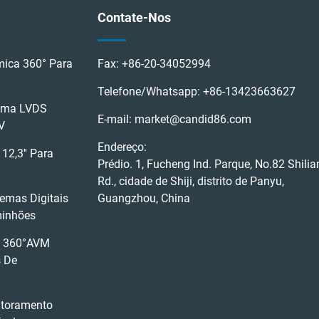
Contate-Nos
ica 360° Para
Fax:
+86-20-34052994
Telefone/Whatsapp:
+86-13423663627
tema LVDS
E-mail:
market@candid86.com
V
Endereço:
12,3'' Para
Prédio. 1, Fucheng Ind. Parque, No.82 Shilia
Rd., cidade de Shiji, distrito de Panyu,
emas Digitais
Guangzhou, China
minhões
t 360°AVM
s De
itoramento