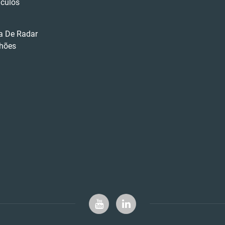
ículos
ta De Radar
hões