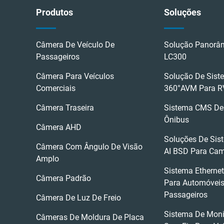
Produtos
Soluções
Câmera De Veículo De
Solução Panorâm
Passageiros
LC300
Câmera Para Veículos
Solução De Sis
Comerciais
360°AVM Para R
Câmera Traseira
Sistema CMS De 
Ônibus
Câmera AHD
Soluções De Sist
Câmera Com Ângulo De Visão
AI BSD Para Ca
Amplo
Sistema Etherne
Câmera Padrão
Para Automóvei
Passageiros
Câmera De Luz De Freio
Sistema De Mon
Câmeras De Moldura De Placa