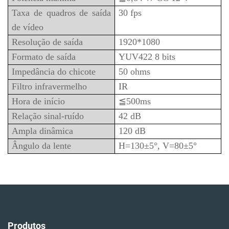
Taxa de quadros de saída
30 fps
de vídeo
Resolução de saída
1920*1080
Formato de saída
YUV422 8 bits
Impedância do chicote
50 ohms
Filtro infravermelho
IR
Hora de início
≦500ms
Relação sinal-ruído
42 dB
Ampla dinâmica
120 dB
Ângulo da lente
H=130±5°, V=80±5°
Produtos