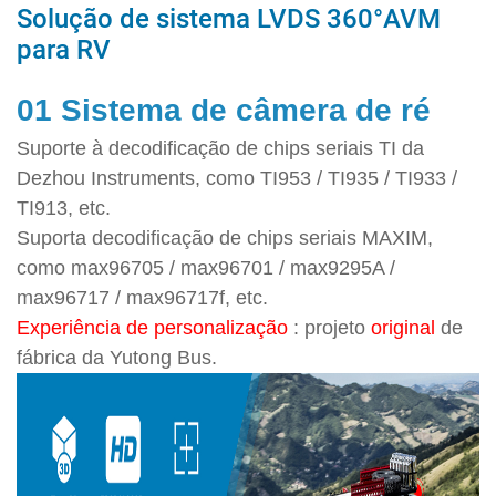
Solução de sistema LVDS 360°AVM
para RV
01 Sistema de câmera de ré
Suporte à decodificação de chips seriais TI da
Dezhou Instruments, como TI953 / TI935 / TI933 /
TI913, etc.
Suporta decodificação de chips seriais MAXIM,
como max96705 / max96701 / max9295A /
max96717 / max96717f, etc.
Experiência de personalização
: projeto
original
de
fábrica da Yutong Bus.