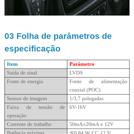
03 Folha de parâmetros de
especificação
Item
Parâmetro
Saída de sinal
LVDS
Fonte de energia
Fonte de alimentação
coaxial (POC)
Sensor de imagem
1/3,7 polegadas
Faixa de tensão de
6V-16V
operação
Corrente de trabalho
50mA±20mA e 12V
Potência máxima
≦0,84 W CC 12 V