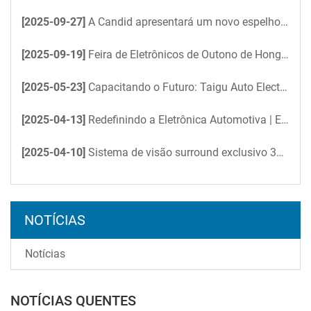
[2025-09-27]
A Candid apresentará um novo espelho retrovisor digital na Feira de Eletrônicos de Hong Kong
[2025-09-19]
Feira de Eletrônicos de Outono de Hong Kong - Em breve, em breve
[2025-05-23]
Capacitando o Futuro: Taigu Auto Electronics acelera a eficiência do escritório impulsionada por IA com DeepSeek
[2025-04-13]
Redefinindo a Eletrônica Automotiva | Encontre-nos na Feira de Eletrônicos de Hong Kong
[2025-04-10]
Sistema de visão surround exclusivo 360° do Nissan Patrol 2025: controle total sobre qualquer terreno
NOTÍCIAS
Notícias
NOTÍCIAS QUENTES