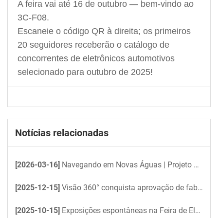
A feira vai até 16 de outubro — bem-vindo ao
3C-F08.
Escaneie o código QR à direita; os primeiros
20 seguidores receberão o catálogo de
concorrentes de eletrônicos automotivos
selecionado para outubro de 2025!
Notícias relacionadas
[2026-03-16]
Navegando em Novas Águas | Projeto de Visão 360° da Taigu Electronics para Iate Não Tripulado
[2025-12-15]
Visão 360° conquista aprovação de fabricante de equipamentos originais (OEM); Candid garante encomenda piloto de ônibus para 2026
[2025-10-15]
Exposições espontâneas na Feira de Eletrônicos de Outono de Hong Kong 2025