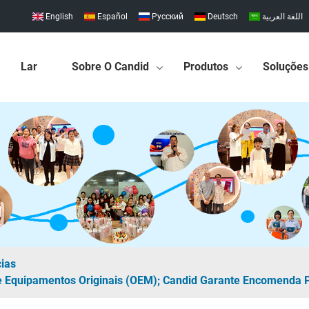
English
Español
Pусский
Deutsch
اللغة العربية
Lar
Sobre O Candid
Produtos
Soluções
cias
e Equipamentos Originais (OEM); Candid Garante Encomenda P