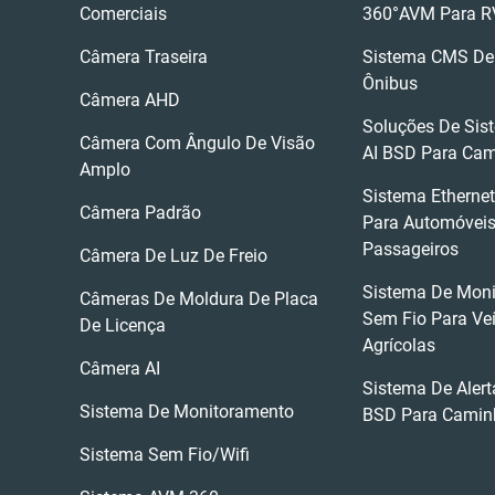
Comerciais
360°AVM Para R
Câmera Traseira
Sistema CMS De 
Ônibus
Câmera AHD
Soluções De Sist
Câmera Com Ângulo De Visão
AI BSD Para Ca
Amplo
Sistema Etherne
Câmera Padrão
Para Automóvei
Passageiros
Câmera De Luz De Freio
Sistema De Mon
Câmeras De Moldura De Placa
Sem Fio Para Ve
De Licença
Agrícolas
Câmera AI
Sistema De Aler
Sistema De Monitoramento
BSD Para Camin
Sistema Sem Fio/wifi