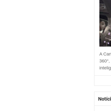
A Can
360°,
inteli
Notíc