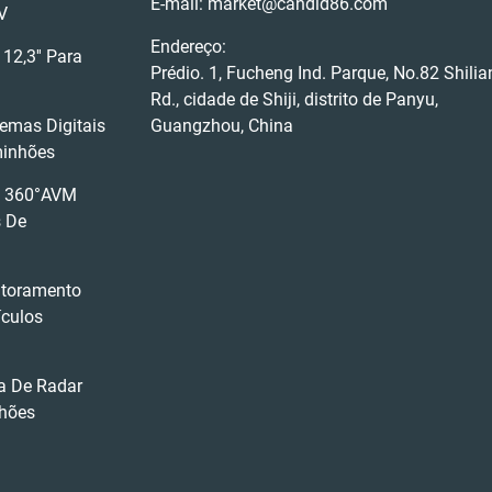
E-mail:
market@candid86.com
V
Endereço:
12,3'' Para
Prédio. 1, Fucheng Ind. Parque, No.82 Shilia
Rd., cidade de Shiji, distrito de Panyu,
emas Digitais
Guangzhou, China
minhões
t 360°AVM
s De
itoramento
ículos
ta De Radar
hões