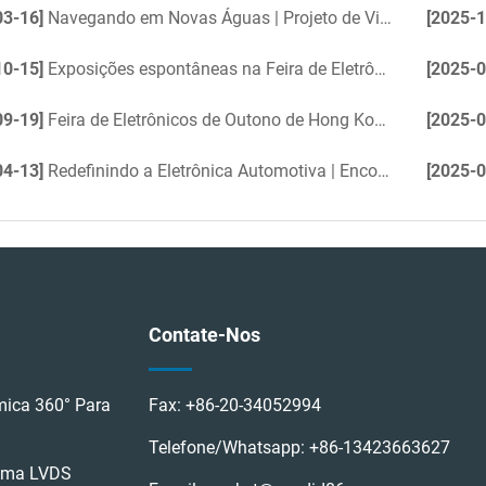
03-16]
Navegando em Novas Águas | Projeto de Visão 360° da Taigu Electronics para Iate Não Tripulado
[2025-1
10-15]
Exposições espontâneas na Feira de Eletrônicos de Outono de Hong Kong 2025
[2025-0
09-19]
Feira de Eletrônicos de Outono de Hong Kong - Em breve, em breve
[2025-0
04-13]
Redefinindo a Eletrônica Automotiva | Encontre-nos na Feira de Eletrônicos de Hong Kong
[2025-0
Contate-Nos
ica 360° Para
Fax:
+86-20-34052994
Telefone/Whatsapp:
+86-13423663627
tema LVDS