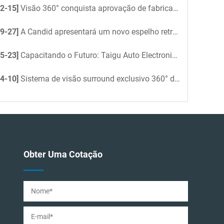
2-15]
Visão 360° conquista aprovação de fabricante de equipamentos originais (OEM); Candid garante encomenda piloto de ônibus para 2026
9-27]
A Candid apresentará um novo espelho retrovisor digital na Feira de Eletrônicos de Hong Kong
5-23]
Capacitando o Futuro: Taigu Auto Electronics acelera a eficiência do escritório impulsionada por IA com DeepSeek
4-10]
Sistema de visão surround exclusivo 360° do Nissan Patrol 2025: controle total sobre qualquer terreno
Obter Uma Cotação