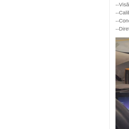
--Vis
--Cal
--Con
--Dire