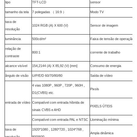
tipo
TFT-LCD
sensor
tamanho da tela
7 polegadas
16:9
Modo TV
（
）
taxa de
1024 RGB (A) X 600 (V)
Sensor de imagem
resolução
luminância
500cd/m²
Faixa de tensão de operação
relação de
800:1
corrente de trabalho
contraste
alcance visível
154,2144 (A) X 85,92 (V) [mm]
Consumo de energia
ângulo de visão
U/P/E/D 60/70/80/80
Saída de vídeo
4 vias 1080P
960P
720P
960H
,
,
,
,
Pixsls
D1(CVBS) etc.
entrada de vídeo
Compatível com entrada híbrida de
PIXELS ÚTEIS
sinais CVBS e AHD
Compatível com entrada PAL e NTSC
Llominação mínima
taxa de
1920*1080
1280*720
1024*768
,
,
,
Ampla dinâmica
resolução
800*600