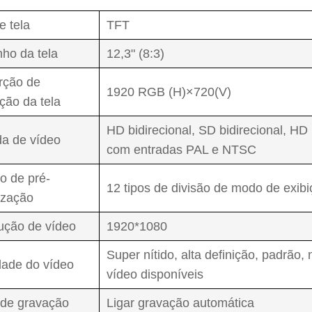
e tela
TFT
ho da tela
12,3" (8:3)
rção de
1920 RGB (H)×720(V)
ção da tela
HD bidirecional, SD bidirecional, HD 
da de vídeo
com entradas PAL e NTSC
o de pré-
12 tipos de divisão de modo de exibi
ização
ução de vídeo
1920*1080
Super nítido, alta definição, padrão
dade do vídeo
vídeo disponíveis
de gravação
Ligar gravação automática