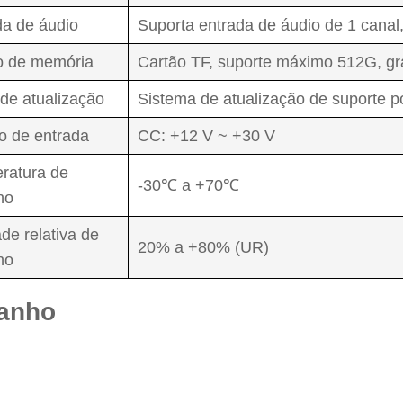
da de áudio
Suporta entrada de áudio de 1 canal,
o de memória
Cartão TF, suporte máximo 512G, gr
de atualização
Sistema de atualização de suporte p
o de entrada
CC: +12 V ~ +30 V
ratura de
-30℃ a +70℃
ho
de relativa de
20% a +80% (UR)
ho
anho