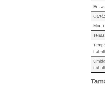
Entra
Cartã
Modo 
Tensã
Tempe
trabal
Umida
trabal
Tam