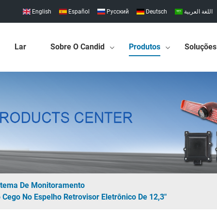
English
Español
Pусский
Deutsch
اللغة العربية
Lar
Sobre O Candid
Produtos
Soluções
stema De Monitoramento
Cego No Espelho Retrovisor Eletrônico De 12,3"