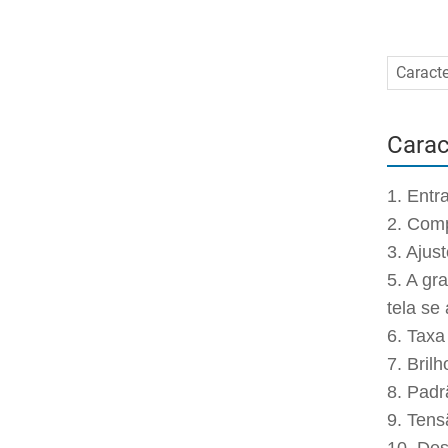
Caracte
Carac
1. Entr
2. Comp
3. Ajus
5. A gr
tela se
6. Taxa
7. Bril
8. Pad
9. Ten