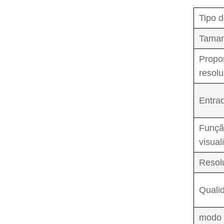
Tipo d
Taman
Propo
resolu
Entra
Funçã
visual
Resol
Quali
modo 