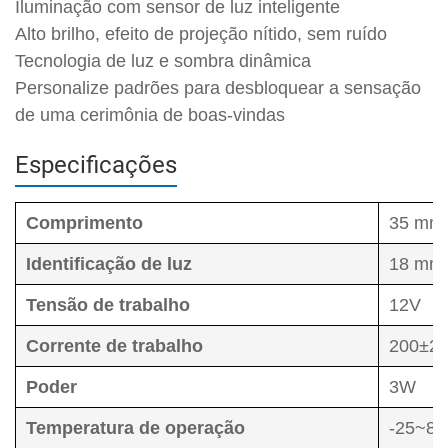
Iluminação com sensor de luz inteligente
Alto brilho, efeito de projeção nítido, sem ruído
Tecnologia de luz e sombra dinâmica
Personalize padrões para desbloquear a sensação
de uma cerimônia de boas-vindas
Especificações
Comprimento
35 mm
Identificação de luz
18 mm
Tensão de trabalho
12V
Corrente de trabalho
200±2
Poder
3W
Temperatura de operação
-25~8