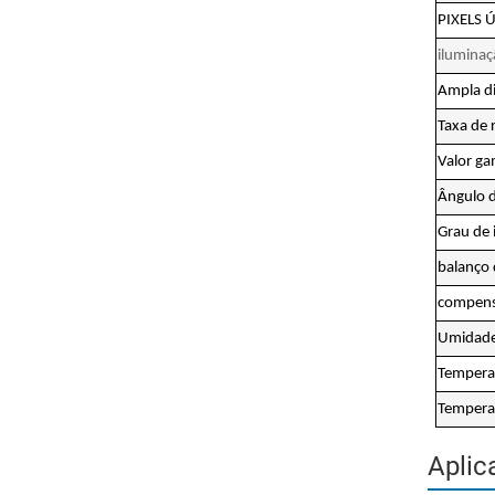
PIXELS Ú
iluminaç
Ampla d
Taxa de 
Valor g
Ângulo d
Grau de 
balanço 
compens
Umidade
Tempera
Tempera
Aplic