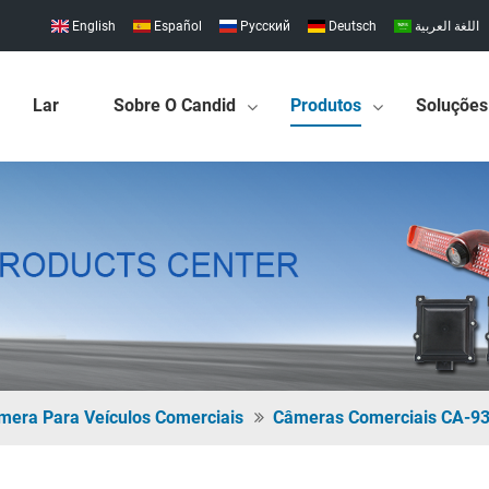
English
Español
Pусский
Deutsch
اللغة العربية
Lar
Sobre O Candid
Produtos
Soluções
mera Para Veículos Comerciais
Câmeras Comerciais CA-9