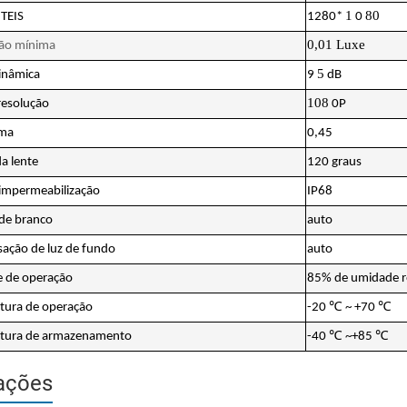
1
80
1280*
0
TEIS
0,01 Luxe
ão
mínima
5
9
dB
inâmica
108
0P
resolução
ama
0,45
a lente
120 graus
impermeabilização
IP68
de branco
auto
ação de luz de fundo
auto
 de operação
85% de umidade re
℃
℃
-20
~ +70
tura de operação
℃
℃
-40
~+85
tura de armazenamento
ações