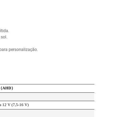
tida.
sol.
para personalização.
 （AHD）
a 12 V (7,5-16 V)